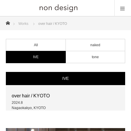
ホーム
Works
over hair / KYOTO
All
naked
IVE
tone
IVE
over hair / KYOTO
2024.8
Nagaokakyo, KYOTO