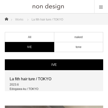
ホーム
Works
La fith hair ture / TOKYO
All
naked
IVE
tone
IVE
La fith hair ture / TOKYO
2023.6
Edogawa-ku / TOKYO